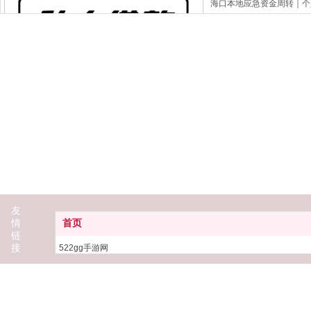
海口本地应急资金周转｜个人生
庭应急开支、个体商铺运营
旺季备货遭遇回款延迟、实
措手不及，严重影响日常生
中山本地应急资金周转
中山本地应急资金周转｜个人生
庭开销、个体门店经营及中
迟、实体项目垫资周转、员
繁琐、放款周期偏长，很难
友
情
首页
链
接
522gg手游网
266下载
企业贷款
POS机
扬州本地应急资金周转